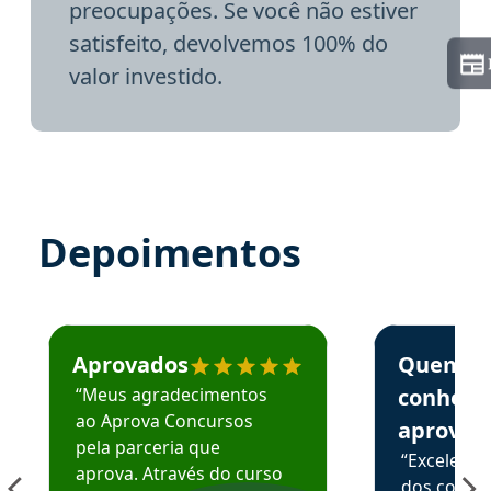
preocupações. Se você não estiver
satisfeito, devolvemos 100% do
valor investido.
Depoimentos
Estudante José recomenda o Aprova Concursos em depoime
Estudante Elai
Aprovados
Quem
“Meus agradecimentos
conhece
ao Aprova Concursos
aprova
pela parceria que
“Excelente
aprova. Através do curso
dos conte