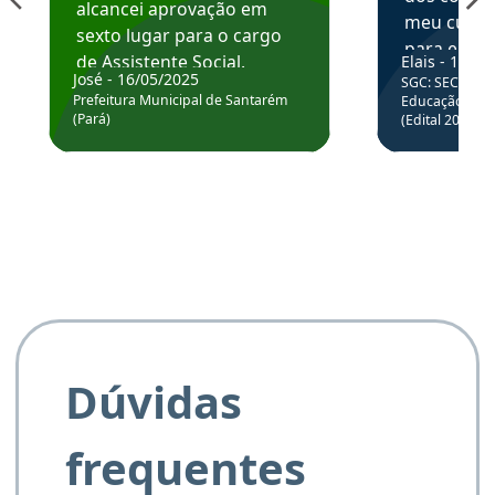
alcancei aprovação em
meu curso,
sexto lugar para o cargo
para enten
de Assistente Social.
Elais - 15/07
colocar em
José - 16/05/2025
SGC: SEC BA - 
Hoje estou atuando na
através da
Prefeitura Municipal de Santarém
Educação Básic
Prefeitura de Santarém.
(Pará)
(Edital 2025_0
de questõe
Obrigado ao professores
e ao APROVA!”
Dúvidas
frequentes