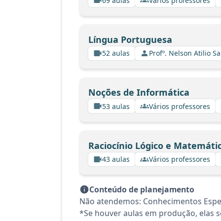
69 aulas
Vários professores
Língua Portuguesa
52 aulas
Profº. Nelson Atilio Sa
Noções de Informática
53 aulas
Vários professores
Raciocínio Lógico e Matemáti
43 aulas
Vários professores
Conteúdo de planejamento
Não atendemos: Conhecimentos Espec
*Se houver aulas em produção, elas se