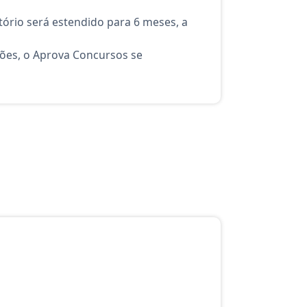
ório será estendido para 6 meses, a
ções, o Aprova Concursos se
atuito do Aprova Concursos para o curso Analista: Judiciário - Arq