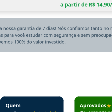
a partir de R$ 14,9
a nossa garantia de 7 dias! Nós confiamos tanto no
ias para você estudar com segurança e sem preocupaç
lvemos 100% do valor investido.
rsos em depoimento
Estudante Sergio recomenda o Aprova Concursos em depoimento
Estudante Mário reco
Quem
Aprovados