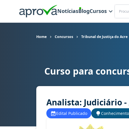
Buscar
Notícias
Blog
Cursos
Home
Concursos
Tribunal de Justiça do Acre
Curso para concurs
Curso para concurso TJ AC - Tribunal de Justiça 
Analista: Judiciário 
Edital Publicado
Conhecimento