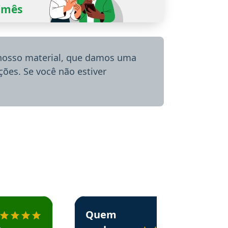
0/mês
 nosso material, que damos uma
ões. Se você não estiver
menda o Aprova Concursos em depoimento
Estudante Alessandra recomenda o Aprova 
Quem