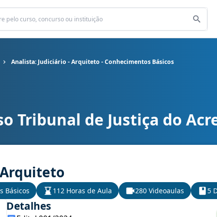
Analista: Judiciário - Arquiteto - Conhecimentos Básicos
o Tribunal de Justiça do Acr
do Acre cargo Analista: Judiciário - Arquiteto - Conhecimentos Bási
- Arquiteto
s Básicos
112 Horas de Aula
280 Videoaulas
5 D
Detalhes