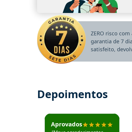
ZERO risco com 
garantia de 7 d
satisfeito, devo
Depoimentos
Estudante José recomenda o Aprova Concu
Aprovados