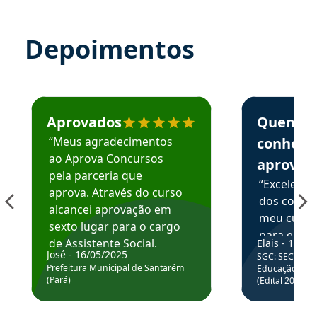
Depoimentos
Estudante José recomenda o Aprova Concursos em depoime
Estudante Elai
Aprovados
Quem
“Meus agradecimentos
conhece
ao Aprova Concursos
aprova
pela parceria que
“Excelente
aprova. Através do curso
dos conte
alcancei aprovação em
meu curso,
sexto lugar para o cargo
para enten
de Assistente Social.
Elais - 15/07
colocar em
José - 16/05/2025
SGC: SEC BA - 
Hoje estou atuando na
através da
Prefeitura Municipal de Santarém
Educação Básic
Prefeitura de Santarém.
(Pará)
(Edital 2025_0
de questõe
Obrigado ao professores
e ao APROVA!”