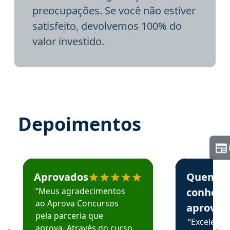
preocupações. Se você não estiver
satisfeito, devolvemos 100% do
valor investido.
Depoimentos
Estudante José recomenda o Aprova Concursos em depoime
Estudante Elai
Aprovados
Quem
“Meus agradecimentos
conhece
ao Aprova Concursos
aprova
pela parceria que
“Excelente
aprova. Através do curso