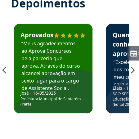
Depoimentos
Estudante José recomenda o Aprova Concursos em depoime
Estudante Elai
Aprovados
Quem
“Meus agradecimentos
conhece
ao Aprova Concursos
aprova
pela parceria que
“Excelente
aprova. Através do curso
dos conte
alcancei aprovação em
meu curso,
sexto lugar para o cargo
para enten
de Assistente Social.
Elais - 15/07
colocar em
José - 16/05/2025
SGC: SEC BA - 
Hoje estou atuando na
através da
Prefeitura Municipal de Santarém
Educação Básic
Prefeitura de Santarém.
(Pará)
(Edital 2025_0
de questõe
Obrigado ao professores
e ao APROVA!”