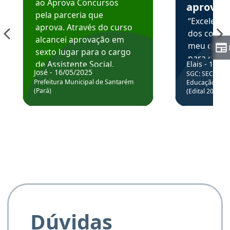
ao Aprova Concursos
aprova
pela parceria que
“Excelente
aprova. Através do curso
dos conte
alcancei aprovação em
meu curso,
sexto lugar para o cargo
para enten
de Assistente Social.
Elais - 15/07
colocar em
José - 16/05/2025
SGC: SEC BA - 
Hoje estou atuando na
através da
Prefeitura Municipal de Santarém
Educação Básic
Prefeitura de Santarém.
(Pará)
(Edital 2025_0
de questõe
Obrigado ao professores
e ao APROVA!”
Dúvidas