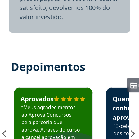
satisfeito, devolvemos 100% do
valor investido.
Depoimentos
Estudante José recomenda o Aprova Concursos em depoime
Estudante Elai
Aprovados
Quem
“Meus agradecimentos
conhece
ao Aprova Concursos
aprova
pela parceria que
“Excelente
aprova. Através do curso
dos conte
alcancei aprovação em