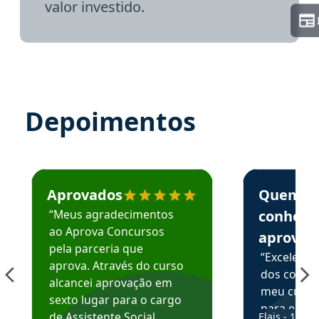
valor investido.
Depoimentos
Estudante José recomenda o Aprova Concursos em depoime
Estudante Elai
Aprovados
Quem
“Meus agradecimentos
conhece
ao Aprova Concursos
aprova
pela parceria que
“Excelente
aprova. Através do curso
dos conte
alcancei aprovação em
meu curso,
sexto lugar para o cargo
para enten
de Assistente Social.
Elais - 15/07