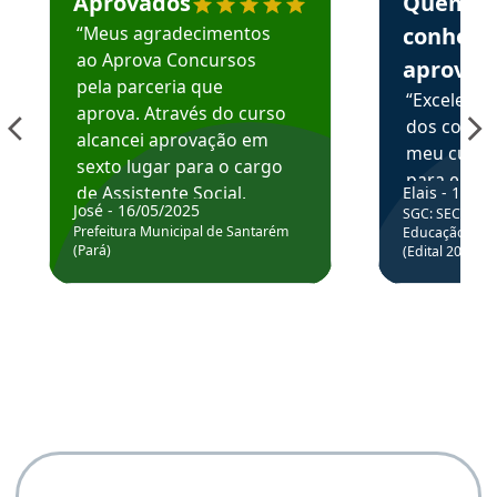
Aprovados
Quem
“Meus agradecimentos
conhece
ao Aprova Concursos
aprova
pela parceria que
“Excelente
aprova. Através do curso
dos conte
alcancei aprovação em
meu curso,
sexto lugar para o cargo
para enten
de Assistente Social.
Elais - 15/07
colocar em
José - 16/05/2025
SGC: SEC BA - 
Hoje estou atuando na
através da
Prefeitura Municipal de Santarém
Educação Básic
Prefeitura de Santarém.
(Pará)
(Edital 2025_0
de questõe
Obrigado ao professores
e ao APROVA!”