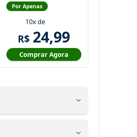
Por Apenas
10x de
24,99
R$
Comprar Agora