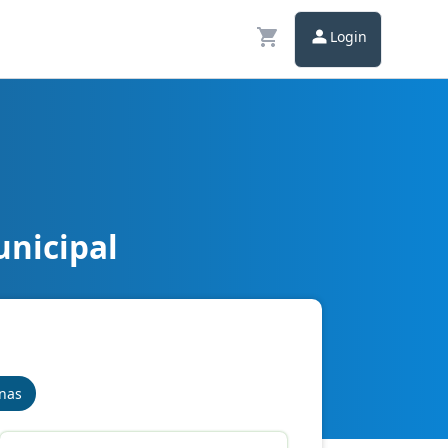
Login
unicipal
inas