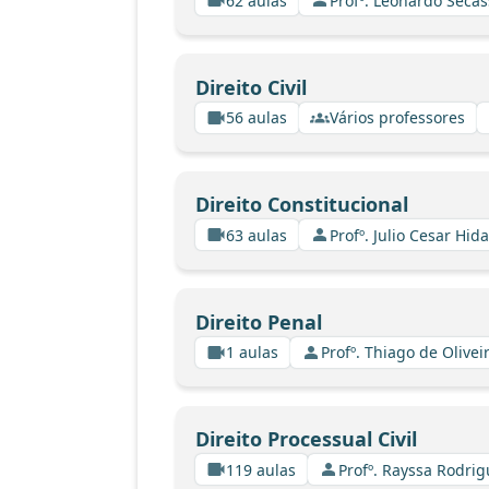
62 aulas
Profº. Leonardo Secas
Direito Civil
56 aulas
Vários professores
Direito Constitucional
63 aulas
Profº. Julio Cesar Hid
Direito Penal
1 aulas
Profº. Thiago de Olive
Direito Processual Civil
119 aulas
Profº. Rayssa Rodri