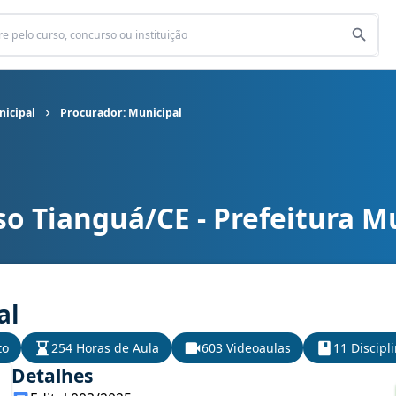
nicipal
Procurador: Municipal
o Tianguá/CE - Prefeitura M
nicipal cargo Procurador: Municipal
al
to
254 Horas de Aula
603 Videoaulas
11 Discipl
Detalhes