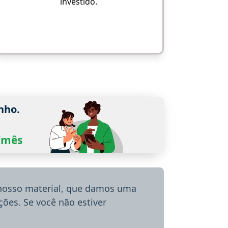
investido.
nho.
0/mês
 nosso material, que damos uma
ões. Se você não estiver