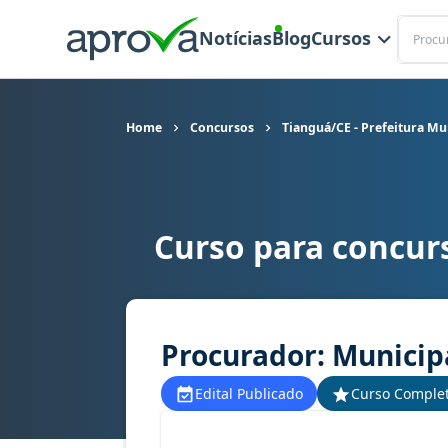
Buscar
Notícias
Blog
Cursos
Home
Concursos
Tianguá/CE - Prefeitura Mu
Curso para concurs
Curso para concurso Tianguá/CE - Prefeitura Mu
Procurador: Municip
Edital Publicado
Curso Comple