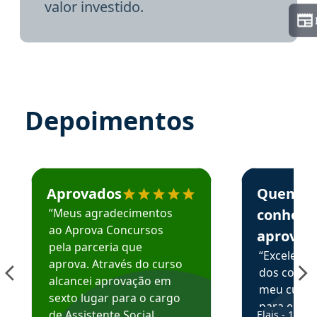
valor investido.
Depoimentos
Estudante José recomenda o Aprova Concursos em depoime
Estudante Elai
Aprovados
Quem
“Meus agradecimentos
conhece
ao Aprova Concursos
aprova
pela parceria que
“Excelente
aprova. Através do curso
dos conte
alcancei aprovação em
meu curso,
sexto lugar para o cargo
para enten
de Assistente Social.
Elais - 15/07