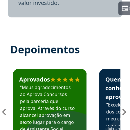
valor investido.
Depoimentos
Estudante José recomenda o Aprova Concursos em depoime
Estudante Elai
Aprovados
Quem
“Meus agradecimentos
conhece
ao Aprova Concursos
aprova
pela parceria que
“Excelente
aprova. Através do curso
dos conte
alcancei aprovação em
meu curso,
sexto lugar para o cargo
para enten
de Assistente Social.
Elais - 15/07