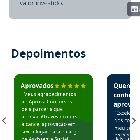
valor investido.
Depoimentos
Estudante José recomenda o Aprova Concursos em depoime
Estudante Elai
Aprovados
Quem
“Meus agradecimentos
conhece
ao Aprova Concursos
aprova
pela parceria que
“Excelente
aprova. Através do curso
dos conte
alcancei aprovação em
meu curso,
sexto lugar para o cargo
para enten
de Assistente Social.
Elais - 15/07