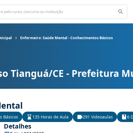
nicipal
Enfermeiro: Saúde Mental - Conhecimentos Básicos
o Tianguá/CE - Prefeitura M
unicipal cargo Enfermeiro: Saúde Mental - Conhecimentos Básicos
Mental
s Básicos
135 Horas de Aula
291 Videoaulas
6 D
Detalhes