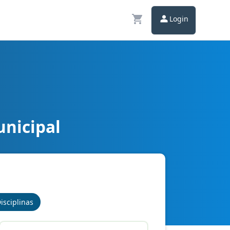
Login
unicipal
isciplinas