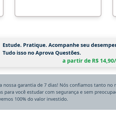
Estude. Pratique. Acompanhe seu desempe
Tudo isso no Aprova Questões.
a partir de R$ 14,9
a nossa garantia de 7 dias! Nós confiamos tanto no
ias para você estudar com segurança e sem preocupaç
lvemos 100% do valor investido.