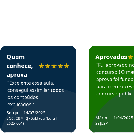
rsos em depoimento
Estudante Sergio recomenda o Aprova Concursos em depoimento
Estudante Mário reco
Quem
Aprovados
conhece,
“Fui aprovado n
concurso!! O mat
aprova
aprova foi fund
“Excelente essa aula,
para meu suces
consegui assimilar todos
concurso publico
os conteúdos
explicados.”
Sergio - 14/07/2025
Mário - 11/04/2025
SGC: CBM RJ - Soldado (Edital
2025_001)
SEJUSP