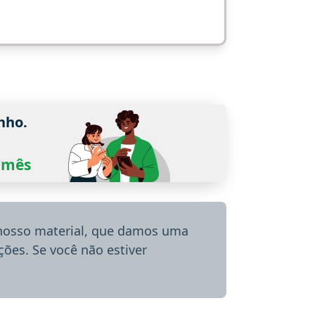
nho.
0/mês
 nosso material, que damos uma
ões. Se você não estiver