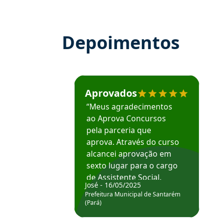
Depoimentos
Estudante José recomenda o Aprova Concu
Aprovados
“Meus agradecimentos
ao Aprova Concursos
pela parceria que
aprova. Através do curso
alcancei aprovação em
sexto lugar para o cargo
de Assistente Social.
José - 16/05/2025
Hoje estou atuando na
Prefeitura Municipal de Santarém
Prefeitura de Santarém.
(Pará)
Obrigado ao professores