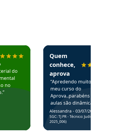
menda o Aprova Concursos em depoimento
Estudante Alessandra recomenda o Aprova 
Quem
o
conhece,
erial do
aprova
amental
“Apredendo muito no
so no
meu curso do
.”
Aprova..parabéns pelas
aulas são dinâmicas e
me ajudam a entender
Alessandra - 03/07/2025
melhor os assuntos.”
SGC: TJ PR - Técnico: Judiciário (Edital
2025_006)