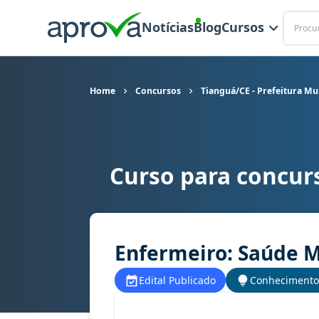
Buscar
Notícias
Blog
Cursos
Home
Concursos
Tianguá/CE - Prefeitura Mu
Curso para concurs
Curso para concurso Tianguá/CE - Prefeitura M
Enfermeiro: Saúde 
Edital Publicado
Conhecimento