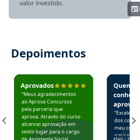
valor investido.
Depoimentos
Estudante José recomenda o Aprova Concursos em depoime
Estudante Elai
Aprovados
Quem
“Meus agradecimentos
conhece
ao Aprova Concursos
aprova
pela parceria que
“Excelente
aprova. Através do curso
dos conte
alcancei aprovação em
meu curso,
sexto lugar para o cargo
para enten
de Assistente Social.
Elais - 15/07