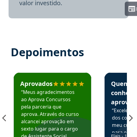
valor investido.
Depoimentos
Estudante José recomenda o Aprova Concursos em depoime
Estudante Elai
Aprovados
Quem
“Meus agradecimentos
conhece
ao Aprova Concursos
aprova
pela parceria que
“Excelente
aprova. Através do curso
dos conte
alcancei aprovação em
meu curso,
sexto lugar para o cargo
para enten
de Assistente Social.
Elais - 15/07