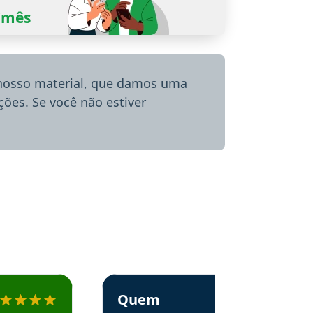
0/mês
 nosso material, que damos uma
ões. Se você não estiver
menda o Aprova Concursos em depoimento
Estudante Alessandra recomenda o Aprova 
Quem