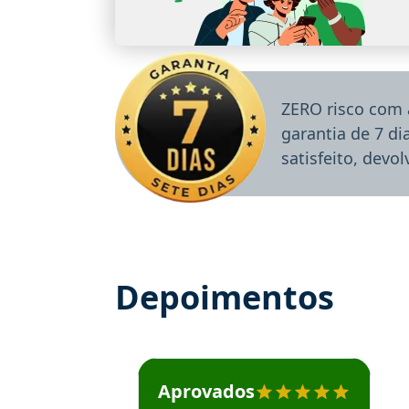
ZERO risco com 
garantia de 7 d
satisfeito, devo
Depoimentos
Estudante José recomenda o Aprova Concu
Aprovados