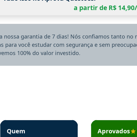
a partir de R$ 14,9
a nossa garantia de 7 dias! Nós confiamos tanto no
ias para você estudar com segurança e sem preocupaç
lvemos 100% do valor investido.
rsos em depoimento
Estudante Sergio recomenda o Aprova Concursos em depoimento
Estudante Mário reco
Quem
Aprovados