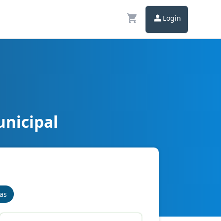
Login
unicipal
nas