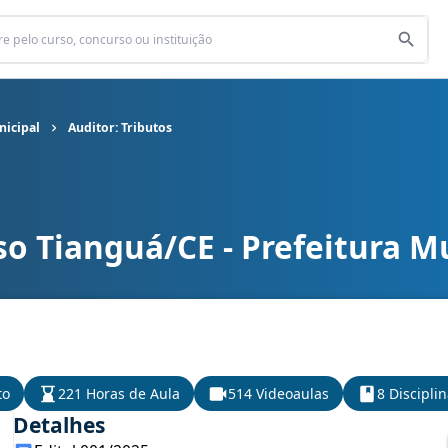
nicipal
Auditor: Tributos
o Tianguá/CE - Prefeitura M
nicipal cargo Auditor: Tributos
to
221 Horas de Aula
514 Videoaulas
8 Discipli
Detalhes