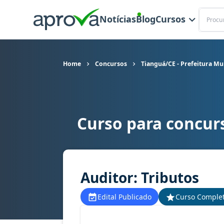
Buscar
Notícias
Blog
Cursos
Home
Concursos
Tianguá/CE - Prefeitura Mu
Curso para concurs
Curso para concurso Tianguá/CE - Prefeitura Mu
Auditor: Tributos
Edital Publicado
Curso Comple