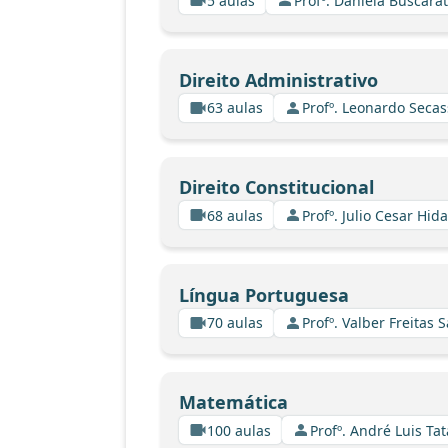
5 aulas
Profº. Daniela Buscarat
Direito Administrativo
63 aulas
Profº. Leonardo Secas
Direito Constitucional
68 aulas
Profº. Julio Cesar Hid
Língua Portuguesa
70 aulas
Profº. Valber Freitas 
Matemática
100 aulas
Profº. André Luis Tat