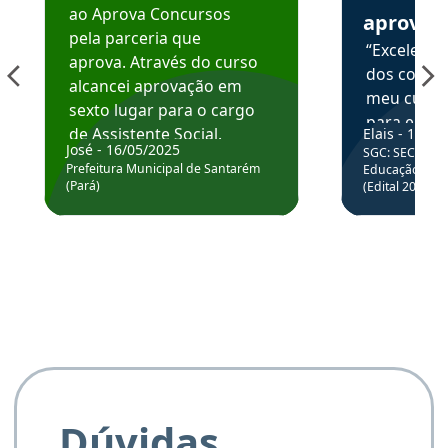
ao Aprova Concursos
aprova
pela parceria que
“Excelente
aprova. Através do curso
dos conte
alcancei aprovação em
meu curso,
sexto lugar para o cargo
para enten
de Assistente Social.
Elais - 15/07
colocar em
José - 16/05/2025
SGC: SEC BA - 
Hoje estou atuando na
através da
Prefeitura Municipal de Santarém
Educação Básic
Prefeitura de Santarém.
(Pará)
(Edital 2025_0
de questõe
Obrigado ao professores
e ao APROVA!”
Dúvidas