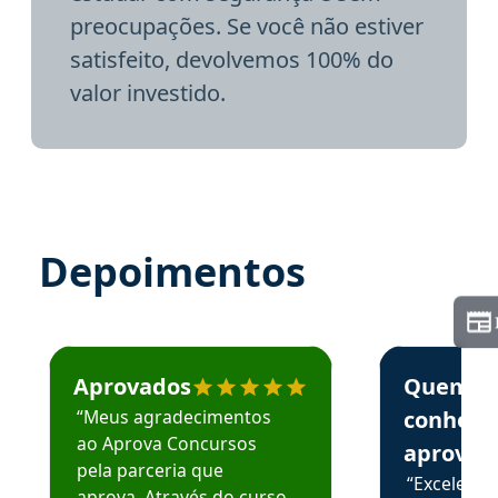
preocupações. Se você não estiver
satisfeito, devolvemos 100% do
valor investido.
Depoimentos
Estudante José recomenda o Aprova Concursos em depoime
Estudante Elai
Aprovados
Quem
“Meus agradecimentos
conhece
ao Aprova Concursos
aprova
pela parceria que
“Excelente
aprova. Através do curso