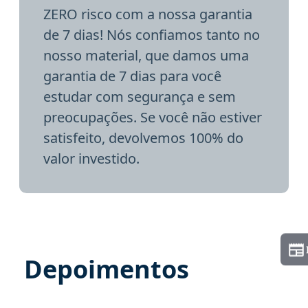
ZERO risco com a nossa garantia
de 7 dias! Nós confiamos tanto no
nosso material, que damos uma
garantia de 7 dias para você
estudar com segurança e sem
preocupações. Se você não estiver
satisfeito, devolvemos 100% do
valor investido.
Depoimentos