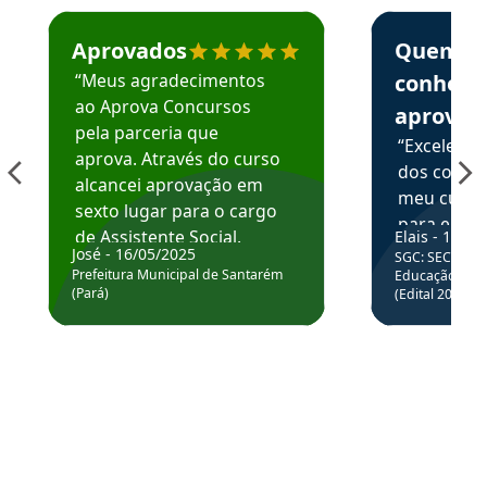
Estudante José recomenda o Aprova Concursos em depoime
Estudante Elai
Aprovados
Quem
“Meus agradecimentos
conhece
ao Aprova Concursos
aprova
pela parceria que
“Excelente
aprova. Através do curso
dos conte
alcancei aprovação em
meu curso,
sexto lugar para o cargo
para enten
de Assistente Social.
Elais - 15/07
colocar em
José - 16/05/2025
SGC: SEC BA - 
Hoje estou atuando na
através da
Prefeitura Municipal de Santarém
Educação Básic
Prefeitura de Santarém.
(Pará)
(Edital 2025_0
de questõe
Obrigado ao professores
e ao APROVA!”