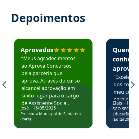
Depoimentos
Estudante José recomenda o Aprova Concursos em depoime
Estudante Elai
Aprovados
Quem
“Meus agradecimentos
conhece
ao Aprova Concursos
aprova
pela parceria que
“Excelente
aprova. Através do curso
dos conte
alcancei aprovação em
meu curso,
sexto lugar para o cargo
para enten
de Assistente Social.
Elais - 15/07
colocar em
José - 16/05/2025
SGC: SEC BA - 
Hoje estou atuando na
através da
Prefeitura Municipal de Santarém
Educação Básic
Prefeitura de Santarém.
(Pará)
(Edital 2025_0
de questõe
Obrigado ao professores
e ao APROVA!”