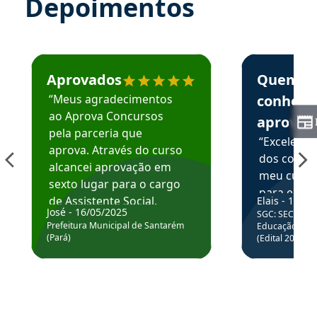
Depoimentos
Estudante José recomenda o Aprova Concursos em depoime
Estudante Elai
Aprovados
Quem
“Meus agradecimentos
conhece
ao Aprova Concursos
aprova
pela parceria que
“Excelente
aprova. Através do curso
dos conte
alcancei aprovação em
meu curso,
sexto lugar para o cargo
para enten
de Assistente Social.
Elais - 15/07
colocar em
José - 16/05/2025
SGC: SEC BA - 
Hoje estou atuando na
através da
Prefeitura Municipal de Santarém
Educação Básic
Prefeitura de Santarém.
(Pará)
(Edital 2025_0
de questõe
Obrigado ao professores
e ao APROVA!”