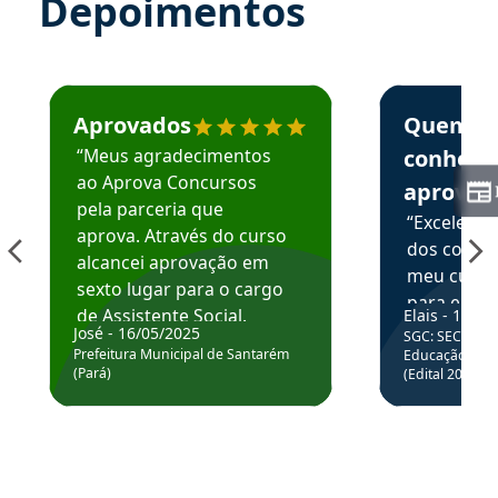
Depoimentos
Estudante José recomenda o Aprova Concursos em depoime
Estudante Elai
Aprovados
Quem
“Meus agradecimentos
conhece
ao Aprova Concursos
aprova
pela parceria que
“Excelente
aprova. Através do curso
dos conte
alcancei aprovação em
meu curso,
sexto lugar para o cargo
para enten
de Assistente Social.
Elais - 15/07
colocar em
José - 16/05/2025
SGC: SEC BA - 
Hoje estou atuando na
através da
Prefeitura Municipal de Santarém
Educação Básic
Prefeitura de Santarém.
(Pará)
(Edital 2025_0
de questõe
Obrigado ao professores
e ao APROVA!”