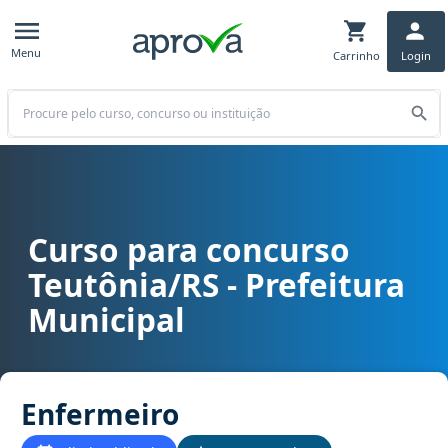
Menu
Carrinho
Login
Buscar
Curso para concurso
Curso para concurso Teutônia/RS - Prefeitura Municipal cargo Enf
Teutônia/RS - Prefeitura
Municipal
Enfermeiro