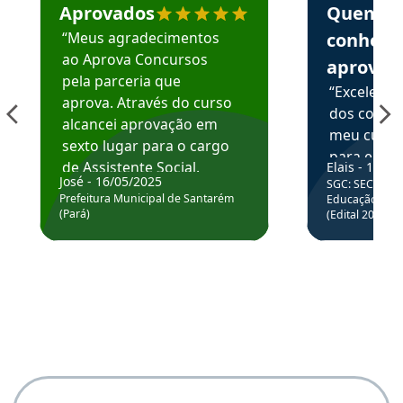
Aprovados
Quem
“Meus agradecimentos
conhece
ao Aprova Concursos
aprova
pela parceria que
“Excelente
aprova. Através do curso
dos conte
alcancei aprovação em
meu curso,
sexto lugar para o cargo
para enten
de Assistente Social.
Elais - 15/07
colocar em
José - 16/05/2025
SGC: SEC BA - 
Hoje estou atuando na
através da
Prefeitura Municipal de Santarém
Educação Básic
Prefeitura de Santarém.
(Pará)
(Edital 2025_0
de questõe
Obrigado ao professores
e ao APROVA!”