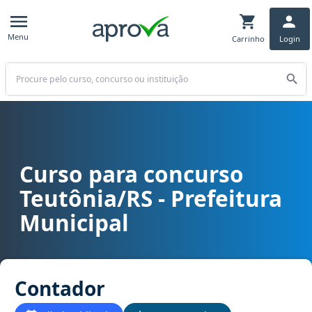
Menu
Carrinho
Login
Buscar
Curso para concurso
Curso para concurso Teutônia/RS - Prefeitura Municipal cargo Con
Teutônia/RS - Prefeitura
Municipal
Contador