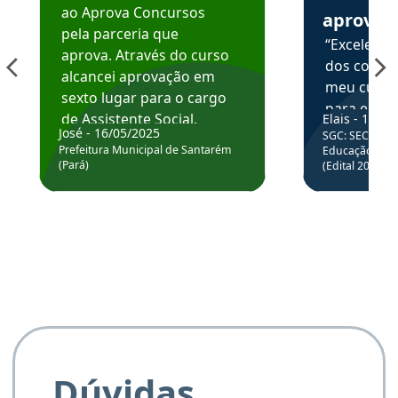
ao Aprova Concursos
aprova
pela parceria que
“Excelente
aprova. Através do curso
dos conte
alcancei aprovação em
meu curso,
sexto lugar para o cargo
para enten
de Assistente Social.
Elais - 15/07
colocar em
José - 16/05/2025
SGC: SEC BA - 
Hoje estou atuando na
através da
Prefeitura Municipal de Santarém
Educação Básic
Prefeitura de Santarém.
(Pará)
(Edital 2025_0
de questõe
Obrigado ao professores
e ao APROVA!”
Dúvidas