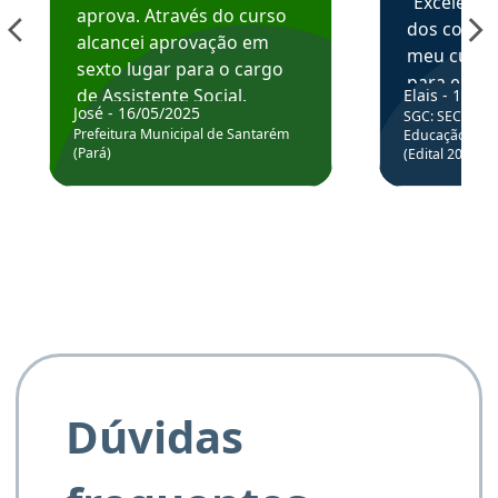
“Excelente
aprova. Através do curso
dos conte
alcancei aprovação em
meu curso,
sexto lugar para o cargo
para enten
de Assistente Social.
Elais - 15/07
colocar em
José - 16/05/2025
SGC: SEC BA - 
Hoje estou atuando na
através da
Prefeitura Municipal de Santarém
Educação Básic
Prefeitura de Santarém.
(Pará)
(Edital 2025_0
de questõe
Obrigado ao professores
e ao APROVA!”
Dúvidas