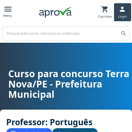
Menu
Carrinho
Login
Buscar
Curso para concurso Terra
Curso para concurso Terra Nova/PE - Prefeitura Municipal cargo P
Nova/PE - Prefeitura
Municipal
Professor: Português