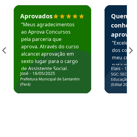
Estudante José recomenda o Aprova Concursos em depoime
Estudante Elai
Aprovados
Quem
“Meus agradecimentos
conhece
ao Aprova Concursos
aprova
pela parceria que
“Excelente
aprova. Através do curso
dos conte
alcancei aprovação em
meu curso,
sexto lugar para o cargo
para enten
de Assistente Social.
Elais - 15/07
colocar em
José - 16/05/2025
SGC: SEC BA - 
Hoje estou atuando na
através da
Prefeitura Municipal de Santarém
Educação Básic
Prefeitura de Santarém.
(Pará)
(Edital 2025_0
de questõe
Obrigado ao professores
e ao APROVA!”