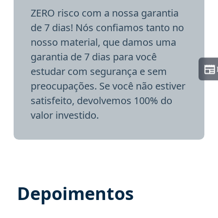
ZERO risco com a nossa garantia
de 7 dias! Nós confiamos tanto no
nosso material, que damos uma
garantia de 7 dias para você
estudar com segurança e sem
preocupações. Se você não estiver
satisfeito, devolvemos 100% do
valor investido.
Depoimentos