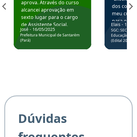
aprova. Através do curso
dos conte
alcancei aprovação em
meu curso,
sexto lugar para o cargo
para enten
de Assistente Social.
Elais - 15/07
colocar em
José - 16/05/2025
SGC: SEC BA - 
Hoje estou atuando na
através da
Prefeitura Municipal de Santarém
Educação Básic
Prefeitura de Santarém.
(Pará)
(Edital 2025_0
de questõe
Obrigado ao professores
e ao APROVA!”
Dúvidas
frequentes