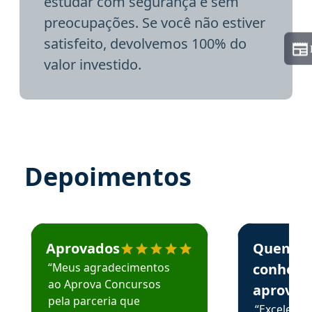
estudar com segurança e sem
preocupações. Se você não estiver
satisfeito, devolvemos 100% do
valor investido.
Depoimentos
Estudante José recomenda o Aprova Concursos em depoime
Estudante Elai
Aprovados
Quem
“Meus agradecimentos
conhece
ao Aprova Concursos
aprova
pela parceria que
“Excelente