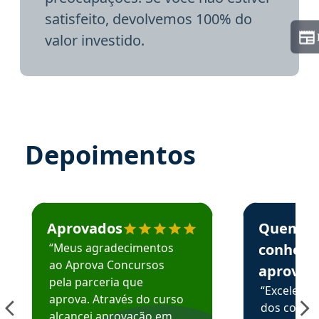
satisfeito, devolvemos 100% do
valor investido.
Depoimentos
Estudante José recomenda o Aprova Concursos em depoime
Estudante Elai
Aprovados
Quem
“Meus agradecimentos
conhece
ao Aprova Concursos
aprova
pela parceria que
“Excelente
aprova. Através do curso
dos conte
alcancei aprovação em