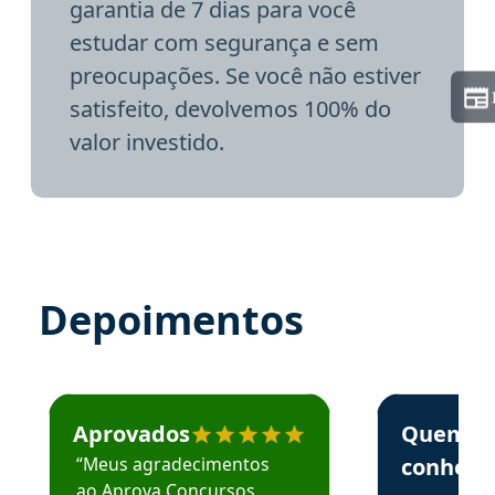
garantia de 7 dias para você
estudar com segurança e sem
preocupações. Se você não estiver
satisfeito, devolvemos 100% do
valor investido.
Depoimentos
Estudante José recomenda o Aprova Concursos em depoime
Estudante Elai
Aprovados
Quem
“Meus agradecimentos
conhece
ao Aprova Concursos