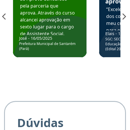
aprova
pela parceria que
“Excelente
aprova. Através do curso
dos conte
alcancei aprovação em
meu curso,
sexto lugar para o cargo
para enten
de Assistente Social.
Elais - 15/07
colocar em
José - 16/05/2025
SGC: SEC BA - 
Hoje estou atuando na
através da
Prefeitura Municipal de Santarém
Educação Básic
Prefeitura de Santarém.
(Pará)
(Edital 2025_0
de questõe
Obrigado ao professores
e ao APROVA!”
Dúvidas