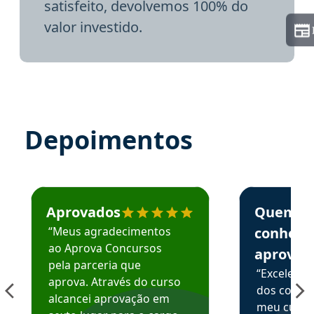
satisfeito, devolvemos 100% do
valor investido.
Depoimentos
Estudante José recomenda o Aprova Concursos em depoime
Estudante Elai
Aprovados
Quem
“Meus agradecimentos
conhece
ao Aprova Concursos
aprova
pela parceria que
“Excelente
aprova. Através do curso
dos conte
alcancei aprovação em
meu curso,