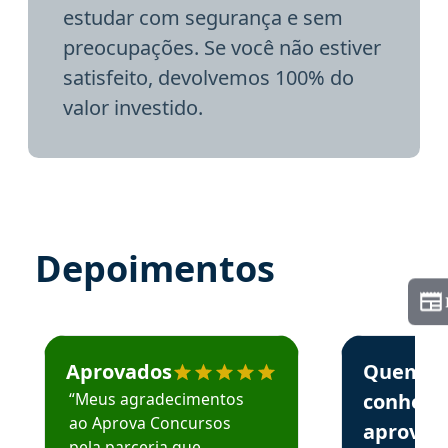
estudar com segurança e sem
preocupações. Se você não estiver
satisfeito, devolvemos 100% do
valor investido.
Depoimentos
Estudante José recomenda o Aprova Concursos em depoime
Estudante Elai
Aprovados
Quem
“Meus agradecimentos
conhece
ao Aprova Concursos
aprova
pela parceria que