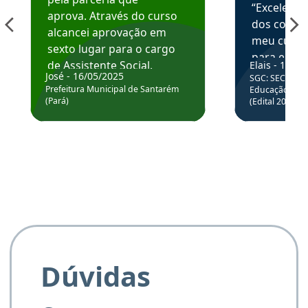
“Excelente
aprova. Através do curso
dos conte
alcancei aprovação em
meu curso,
sexto lugar para o cargo
para enten
de Assistente Social.
Elais - 15/07
colocar em
José - 16/05/2025
SGC: SEC BA - 
Hoje estou atuando na
através da
Prefeitura Municipal de Santarém
Educação Básic
Prefeitura de Santarém.
(Pará)
(Edital 2025_0
de questõe
Obrigado ao professores
e ao APROVA!”
Dúvidas