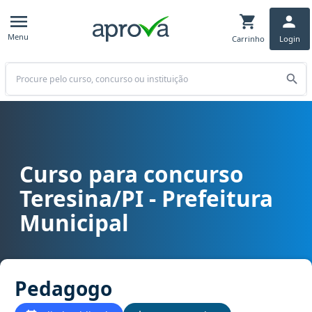
Menu
Carrinho
Login
Buscar
Curso para concurso
Curso para concurso Teresina/PI - Prefeitura Municipal cargo Ped
Teresina/PI - Prefeitura
Municipal
Pedagogo