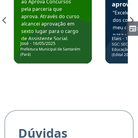
ao Aprova Concursos
aprova
pela parceria que
“Excelente
aprova. Através do curso
dos conte
alcancei aprovação em
meu curso,
sexto lugar para o cargo
para enten
de Assistente Social.
Elais - 15/07
colocar em
José - 16/05/2025
SGC: SEC BA - 
Hoje estou atuando na
através da
Prefeitura Municipal de Santarém
Educação Básic
Prefeitura de Santarém.
(Pará)
(Edital 2025_0
de questõe
Obrigado ao professores
e ao APROVA!”
Dúvidas