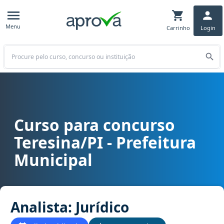
Menu
Carrinho
Login
Buscar
Curso para concurso
Curso para concurso Teresina/PI - Prefeitura Municipal cargo Analis
Teresina/PI - Prefeitura
Municipal
Analista: Jurídico