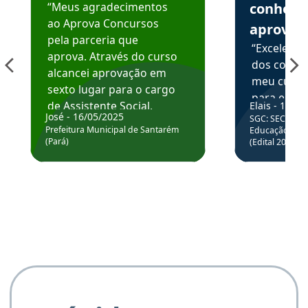
“Meus agradecimentos
conhece
ao Aprova Concursos
aprova
pela parceria que
“Excelente
aprova. Através do curso
dos conte
alcancei aprovação em
meu curso,
sexto lugar para o cargo
para enten
de Assistente Social.
Elais - 15/07
colocar em
José - 16/05/2025
SGC: SEC BA - 
Hoje estou atuando na
através da
Prefeitura Municipal de Santarém
Educação Básic
Prefeitura de Santarém.
(Pará)
(Edital 2025_0
de questõe
Obrigado ao professores
e ao APROVA!”