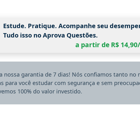
Estude. Pratique. Acompanhe seu desempe
Tudo isso no Aprova Questões.
a partir de R$ 14,9
a nossa garantia de 7 dias! Nós confiamos tanto no
ias para você estudar com segurança e sem preocupaç
lvemos 100% do valor investido.