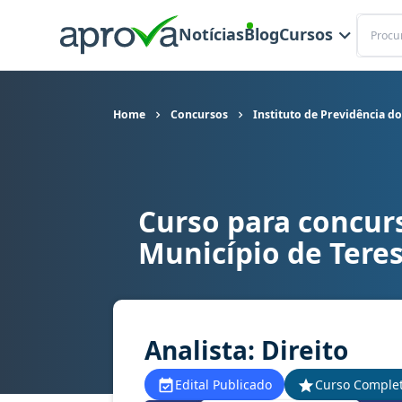
Buscar
Notícias
Blog
Cursos
Home
Concursos
Instituto de Previdência d
Curso para concurs
Curso para concurso IPMT/PI - Instituto de Prev
Município de Teres
Analista: Direito
Edital Publicado
Curso Comple