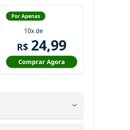
Por Apenas
10x de
24,99
R$
Comprar Agora