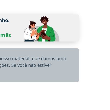
nho.
0/mês
 nosso material, que damos uma
ões. Se você não estiver