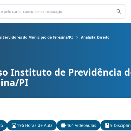
os Servidores do Município de Teresina/PI
Analista: Direito
o Instituto de Previdência d
idência dos Servidores do Município de Teresina/PI cargo Analista: 
ina/PI
to
196 Horas de Aula
464 Videoaulas
9 Discipli