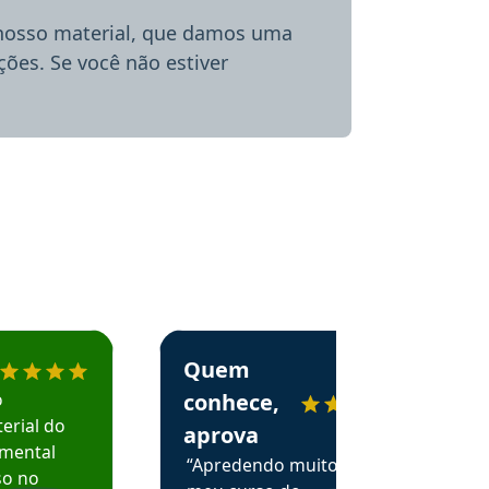
 nosso material, que damos uma
ões. Se você não estiver
menda o Aprova Concursos em depoimento
Estudante Alessandra recomenda o Aprova 
Quem
o
conhece,
erial do
aprova
amental
“Apredendo muito no
so no