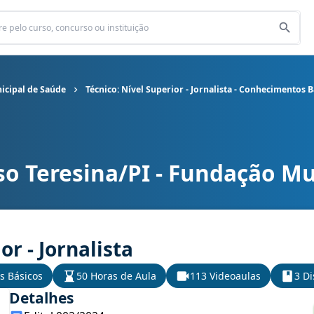
icipal de Saúde
Técnico: Nível Superior - Jornalista - Conhecimentos B
so Teresina/PI - Fundação Mu
ão Municipal de Saúde cargo Técnico: Nível Superior - Jornalista -
or - Jornalista
s Básicos
50 Horas de Aula
113 Videoaulas
3 Di
Detalhes