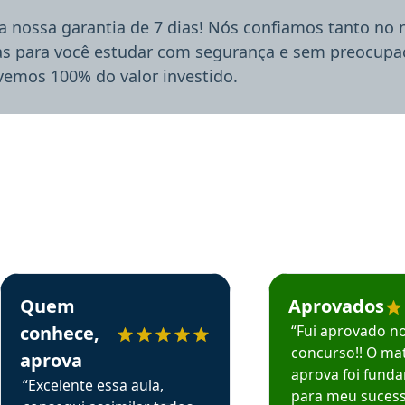
a nossa garantia de 7 dias! Nós confiamos tanto no
ias para você estudar com segurança e sem preocupaç
lvemos 100% do valor investido.
rsos em depoimento
Estudante Sergio recomenda o Aprova Concursos em depoimento
Estudante Mário reco
Quem
Aprovados
conhece,
“Fui aprovado n
concurso!! O mat
aprova
aprova foi fund
“Excelente essa aula,
para meu suces