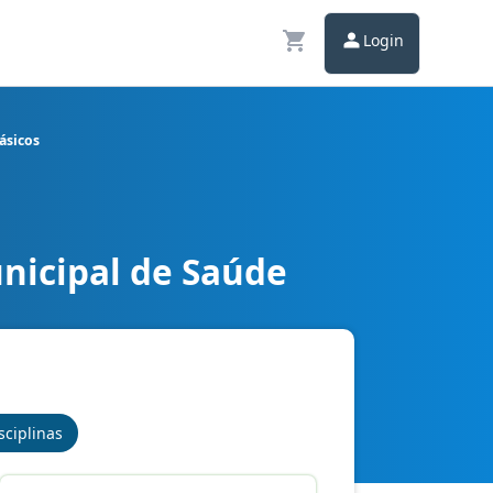
Login
ásicos
nicipal de Saúde
 Conhecimentos Básicos
sciplinas