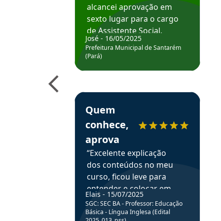
alcancei aprovação em
sexto lugar para o cargo
de Assistente Social.
José - 16/05/2025
Hoje estou atuando na
Prefeitura Municipal de Santarém
Prefeitura de Santarém.
(Pará)
Obrigado ao professores
e ao APROVA!”
Estudante Elais recomenda o Aprova Concu
Quem
conhece,
aprova
“Excelente explicação
dos conteúdos no meu
curso, ficou leve para
entender e colocar em
Elais - 15/07/2025
prática através da
SGC: SEC BA - Professor: Educação
resolução de questões.”
Básica - Língua Inglesa (Edital
2025_013_pss)