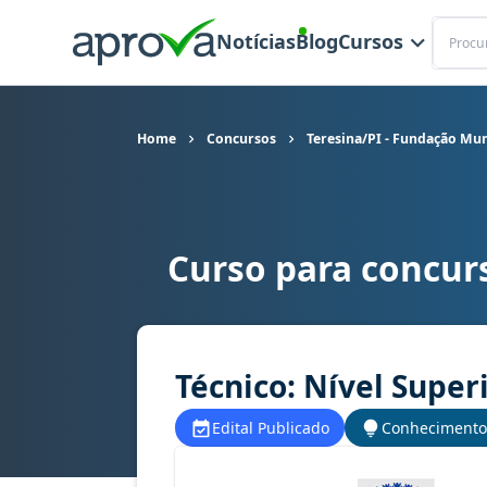
Buscar
Notícias
Blog
Cursos
Home
Concursos
Teresina/PI - Fundação Mun
Curso para concur
Curso para concurso FMS - Teresina/PI - Fundaç
Técnico: Nível Superi
Edital Publicado
Conhecimento