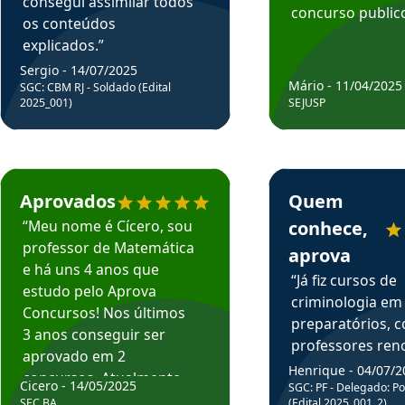
consegui assimilar todos
concurso publico
os conteúdos
explicados.”
Sergio - 14/07/2025
Mário - 11/04/2025
SGC: CBM RJ - Soldado (Edital
2025_001)
SEJUSP
rsos em depoimento
Estudante Cicero recomenda o Aprova Concursos em depoimento
Estudante Henrique r
Aprovados
Quem
“Meu nome é Cícero, sou
conhece,
professor de Matemática
aprova
e há uns 4 anos que
“Já fiz cursos de
estudo pelo Aprova
criminologia em
Concursos! Nos últimos
preparatórios, 
3 anos conseguir ser
professores re
aprovado em 2
fiz curso em pós
Henrique - 04/07/2
concursos. Atualmente,
Cicero - 14/05/2025
graduação. Poré
SGC: PF - Delegado: Pol
estou atuando como
SEC BA
(Edital 2025_001_2)