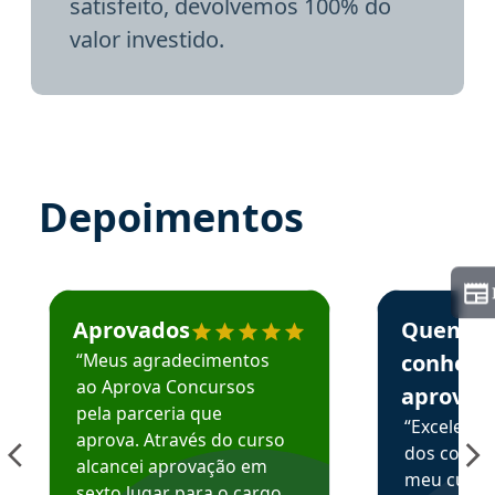
satisfeito, devolvemos 100% do
valor investido.
Depoimentos
Estudante José recomenda o Aprova Concursos em depoime
Estudante Elai
Aprovados
Quem
“Meus agradecimentos
conhece
ao Aprova Concursos
aprova
pela parceria que
“Excelente
aprova. Através do curso
dos conte
alcancei aprovação em
meu curso,
sexto lugar para o cargo