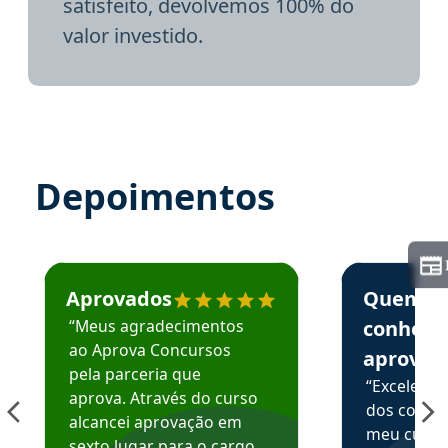
satisfeito, devolvemos 100% do
valor investido.
Depoimentos
Estudante José recomenda o Aprova Concursos em depoime
Estudante Elai
Aprovados
Quem
“Meus agradecimentos
conhece
ao Aprova Concursos
aprova
pela parceria que
“Excelente
aprova. Através do curso
dos conte
alcancei aprovação em
meu curso,
sexto lugar para o cargo