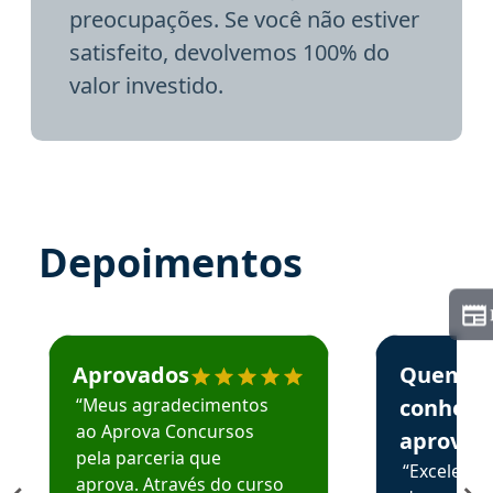
preocupações. Se você não estiver
satisfeito, devolvemos 100% do
valor investido.
Depoimentos
Estudante José recomenda o Aprova Concursos em depoime
Estudante Elai
Aprovados
Quem
“Meus agradecimentos
conhece
ao Aprova Concursos
aprova
pela parceria que
“Excelente
aprova. Através do curso