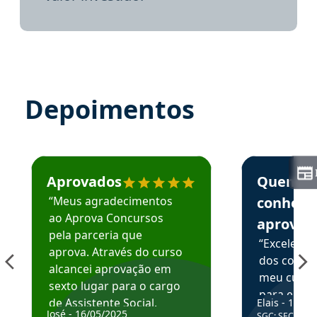
Depoimentos
Estudante José recomenda o Aprova Concursos em depoime
Estudante Elai
Aprovados
Quem
“Meus agradecimentos
conhece
ao Aprova Concursos
aprova
pela parceria que
“Excelente
aprova. Através do curso
dos conte
alcancei aprovação em
meu curso,
sexto lugar para o cargo
para enten
de Assistente Social.
Elais - 15/07
colocar em
José - 16/05/2025
SGC: SEC BA - 