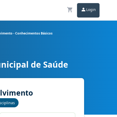
Login
olvimento - Conhecimentos Básicos
nicipal de Saúde
istemas - Desenvolvimento - Conhecimentos Básicos
volvimento
sciplinas