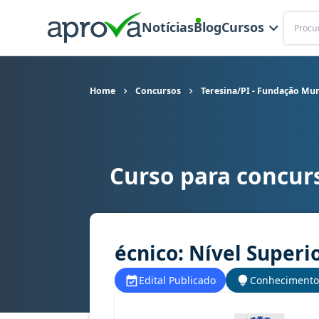
Buscar
Notícias
Blog
Cursos
Home
Concursos
Teresina/PI - Fundação Mun
Curso para concur
Curso para concurso FMS - Teresina/PI - Fundaç
écnico: Nível Superi
Edital Publicado
Conhecimento