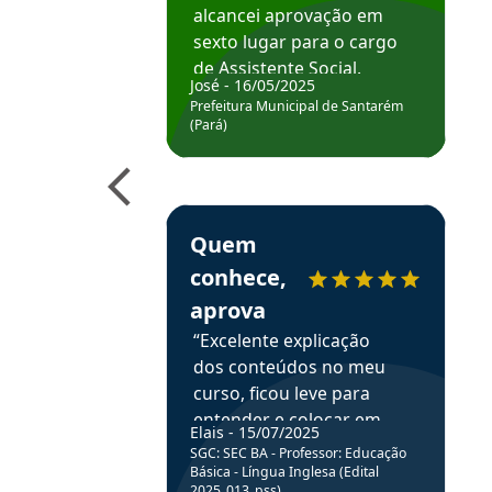
alcancei aprovação em
sexto lugar para o cargo
de Assistente Social.
José - 16/05/2025
Hoje estou atuando na
Prefeitura Municipal de Santarém
Prefeitura de Santarém.
(Pará)
Obrigado ao professores
e ao APROVA!”
Estudante Elais recomenda o Aprova Concu
Quem
conhece,
aprova
“Excelente explicação
dos conteúdos no meu
curso, ficou leve para
entender e colocar em
Elais - 15/07/2025
prática através da
SGC: SEC BA - Professor: Educação
resolução de questões.”
Básica - Língua Inglesa (Edital
2025_013_pss)