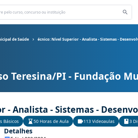
icipal de Saúde
écnico: Nível Superior - Analista - Sistemas - Desenv
so Teresina/PI - Fundação Mu
ão Municipal de Saúde cargo écnico: Nível Superior - Analista - S
or - Analista - Sistemas - Desen
s Básicos
50 Horas de Aula
113 Videoaulas
3 Di
Detalhes