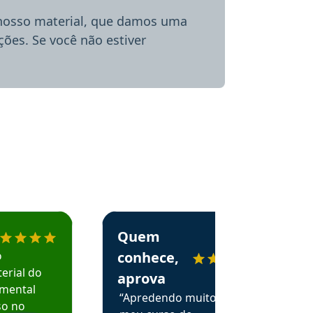
 nosso material, que damos uma
ões. Se você não estiver
menda o Aprova Concursos em depoimento
Estudante Alessandra recomenda o Aprova 
Quem
o
conhece,
erial do
aprova
amental
“Apredendo muito no
so no