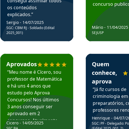
consegui assimilar todos
concurso publico
os conteúdos
explicados.”
Sergio - 14/07/2025
Mário - 11/04/2025
SGC: CBM RJ - Soldado (Edital
2025_001)
SEJUSP
rsos em depoimento
Estudante Cicero recomenda o Aprova Concursos em depoimento
Estudante Henrique r
Aprovados
Quem
“Meu nome é Cícero, sou
conhece,
professor de Matemática
aprova
e há uns 4 anos que
“Já fiz cursos de
estudo pelo Aprova
criminologia em
Concursos! Nos últimos
preparatórios, 
3 anos conseguir ser
professores re
aprovado em 2
fiz curso em pós
Henrique - 04/07/2
concursos. Atualmente,
Cicero - 14/05/2025
graduação. Poré
SGC: PF - Delegado: Pol
estou atuando como
SEC BA
(Edital 2025_001_2)