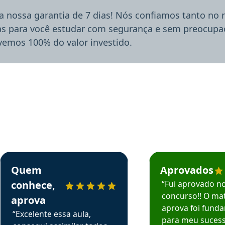
a nossa garantia de 7 dias! Nós confiamos tanto no
ias para você estudar com segurança e sem preocupaç
lvemos 100% do valor investido.
rsos em depoimento
Estudante Sergio recomenda o Aprova Concursos em depoimento
Estudante Mário reco
Quem
Aprovados
conhece,
“Fui aprovado n
concurso!! O mat
aprova
aprova foi fund
“Excelente essa aula,
para meu suces