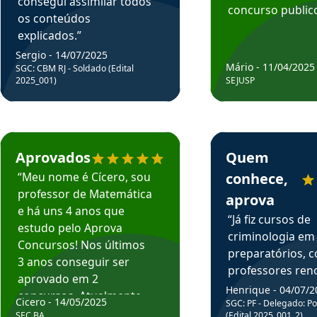
consegui assimilar todos
concurso publico
os conteúdos
explicados.”
Sergio - 14/07/2025
Mário - 11/04/2025
SGC: CBM RJ - Soldado (Edital
2025_001)
SEJUSP
rsos em depoimento
Estudante Cicero recomenda o Aprova Concursos em depoimento
Estudante Henrique r
Aprovados
Quem
“Meu nome é Cícero, sou
conhece,
professor de Matemática
aprova
e há uns 4 anos que
“Já fiz cursos de
estudo pelo Aprova
criminologia em
Concursos! Nos últimos
preparatórios, 
3 anos conseguir ser
professores re
aprovado em 2
fiz curso em pós
Henrique - 04/07/2
concursos. Atualmente,
Cicero - 14/05/2025
graduação. Poré
SGC: PF - Delegado: Pol
estou atuando como
SEC BA
(Edital 2025_001_2)