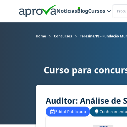
Buscar
Notícias
Blog
Cursos
Home
Concursos
Teresina/PI - Fundação Mun
Curso para concur
Curso para concurso FMS - Teresina/PI - Fundaç
Auditor: Análise de 
Edital Publicado
Conhecimento