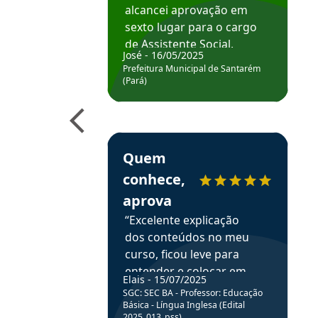
alcancei aprovação em
sexto lugar para o cargo
de Assistente Social.
José - 16/05/2025
Hoje estou atuando na
Prefeitura Municipal de Santarém
Prefeitura de Santarém.
(Pará)
Obrigado ao professores
e ao APROVA!”
Estudante Elais recomenda o Aprova Concu
Quem
conhece,
aprova
“Excelente explicação
dos conteúdos no meu
curso, ficou leve para
entender e colocar em
Elais - 15/07/2025
prática através da
SGC: SEC BA - Professor: Educação
resolução de questões.”
Básica - Língua Inglesa (Edital
2025_013_pss)