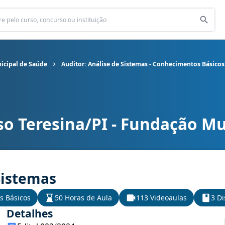
icipal de Saúde
Auditor: Análise de Sistemas - Conhecimentos Básicos
so Teresina/PI - Fundação Mu
ão Municipal de Saúde cargo Auditor: Análise de Sistemas - Conh
Sistemas
s Básicos
50 Horas de Aula
113 Videoaulas
3 Di
Detalhes