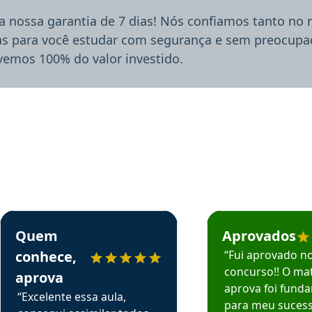
a nossa garantia de 7 dias! Nós confiamos tanto no
ias para você estudar com segurança e sem preocupaç
lvemos 100% do valor investido.
rsos em depoimento
Estudante Sergio recomenda o Aprova Concursos em depoimento
Estudante Mário reco
Quem
Aprovados
conhece,
“Fui aprovado n
concurso!! O mat
aprova
aprova foi fund
“Excelente essa aula,
para meu suces