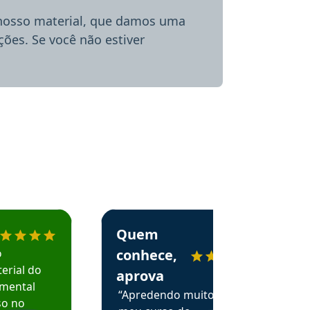
 nosso material, que damos uma
ões. Se você não estiver
menda o Aprova Concursos em depoimento
Estudante Alessandra recomenda o Aprova 
Quem
o
conhece,
erial do
aprova
amental
“Apredendo muito no
so no