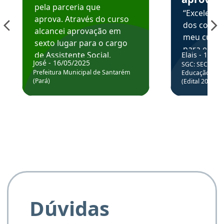
pela parceria que
“Excelente
aprova. Através do curso
dos conte
alcancei aprovação em
meu curso,
sexto lugar para o cargo
para enten
de Assistente Social.
Elais - 15/07
colocar em
José - 16/05/2025
SGC: SEC BA - 
Hoje estou atuando na
através da
Prefeitura Municipal de Santarém
Educação Básic
Prefeitura de Santarém.
(Pará)
(Edital 2025_0
de questõe
Obrigado ao professores
e ao APROVA!”
Dúvidas