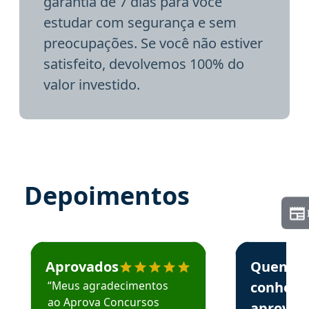
garantia de 7 dias para você
estudar com segurança e sem
preocupações. Se você não estiver
satisfeito, devolvemos 100% do
valor investido.
Depoimentos
Estudante José recomenda o Aprova Concursos em depoime
Estudante Elai
Aprovados
Quem
“Meus agradecimentos
conhece
ao Aprova Concursos
aprova