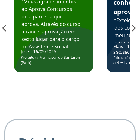
“Meus agradecimentos
conhece
ao Aprova Concursos
aprova
pela parceria que
“Excelente
aprova. Através do curso
dos conte
alcancei aprovação em
meu curso,
sexto lugar para o cargo
para enten
de Assistente Social.
Elais - 15/07
colocar em
José - 16/05/2025
SGC: SEC BA - 
Hoje estou atuando na
através da
Prefeitura Municipal de Santarém
Educação Básic
Prefeitura de Santarém.
(Pará)
(Edital 2025_0
de questõe
Obrigado ao professores
e ao APROVA!”