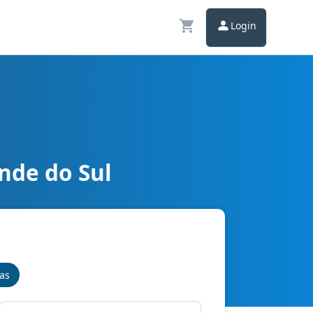
Login
nde do Sul
nas