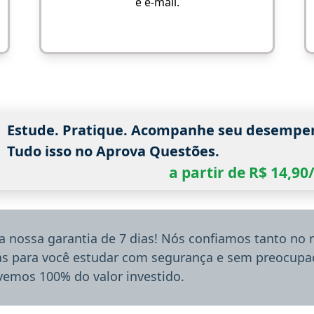
e e-mail.
Estude. Pratique. Acompanhe seu desempe
Tudo isso no Aprova Questões.
a partir de R$ 14,9
a nossa garantia de 7 dias! Nós confiamos tanto no
ias para você estudar com segurança e sem preocupaç
lvemos 100% do valor investido.