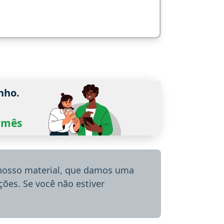
nho.
0/mês
 nosso material, que damos uma
ões. Se você não estiver