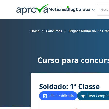
Buscar
Notícias
Blog
Cursos
Home
Concursos
Brigada Militar do Rio Gra
Curso para concurs
Curso para concurso PM RS, BM RS - Brigada Mil
Soldado: 1ª Classe
Edital Publicado
Curso Comple