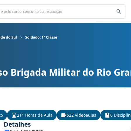
nde do Sul
Soldado: 1ª Classe
o Brigada Militar do Rio Gra
itar do Rio Grande do Sul cargo Soldado: 1ª Classe
to
211 Horas de Aula
522 Videoaulas
6 Discipli
Detalhes