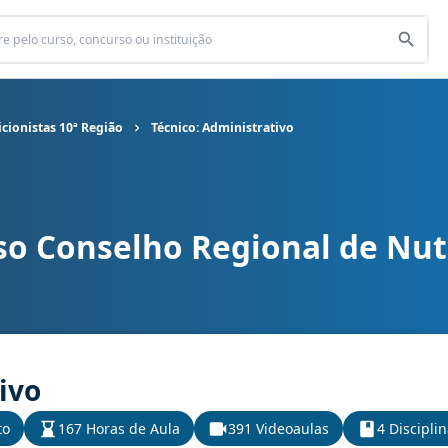
cionistas 10ª Região
Técnico: Administrativo
o Conselho Regional de Nutr
onal de Nutricionistas 10ª Região cargo Técnico: Administrativo
ivo
to
167 Horas de Aula
391 Videoaulas
4 Discipli