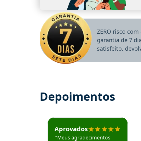
ZERO risco com 
garantia de 7 d
satisfeito, devo
Depoimentos
Estudante José recomenda o Aprova Concu
Aprovados
“Meus agradecimentos