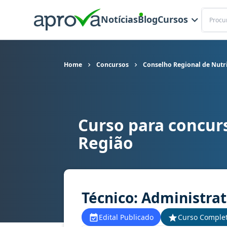
Buscar
Notícias
Blog
Cursos
Home
Concursos
Conselho Regional de Nutri
Curso para concurs
Curso para concurso CRN 10 (SC) - Conselho Regi
Região
Técnico: Administrat
Edital Publicado
Curso Comple