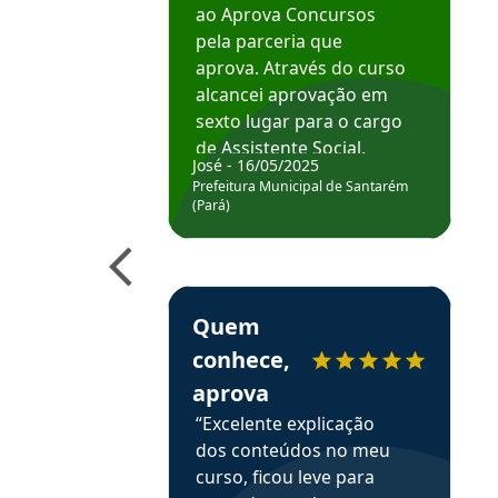
ao Aprova Concursos
pela parceria que
aprova. Através do curso
alcancei aprovação em
sexto lugar para o cargo
de Assistente Social.
José - 16/05/2025
Hoje estou atuando na
Prefeitura Municipal de Santarém
Prefeitura de Santarém.
(Pará)
Obrigado ao professores
e ao APROVA!”
Estudante Elais recomenda o Aprova Concu
Quem
conhece,
aprova
“Excelente explicação
dos conteúdos no meu
curso, ficou leve para