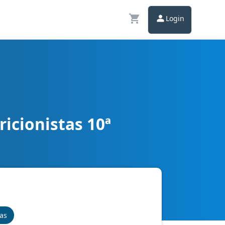
Login
icionistas 10ª
nas