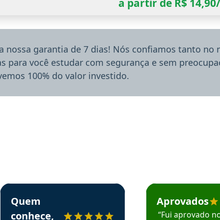
a partir de R$ 14,9
a nossa garantia de 7 dias! Nós confiamos tanto no
ias para você estudar com segurança e sem preocupaç
lvemos 100% do valor investido.
rsos em depoimento
Estudante Sergio recomenda o Aprova Concursos em depoimento
Estudante Mário reco
Quem
Aprovados
conhece,
“Fui aprovado n