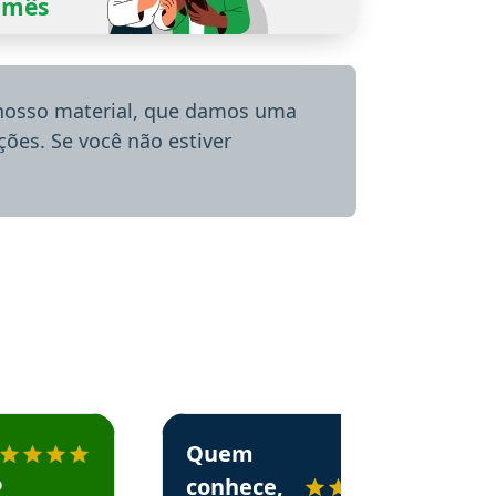
0/mês
 nosso material, que damos uma
ões. Se você não estiver
menda o Aprova Concursos em depoimento
Estudante Alessandra recomenda o Aprova 
Quem
o
conhece,