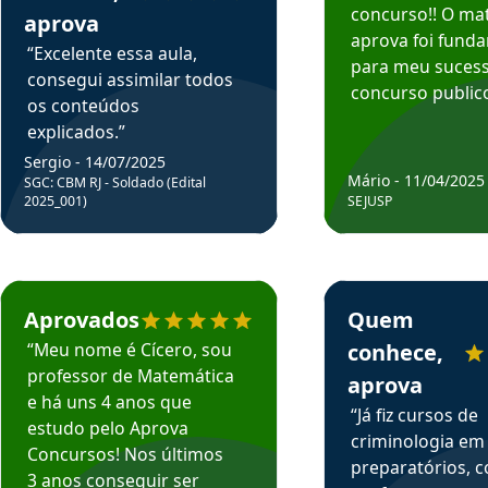
concurso!! O mat
aprova
aprova foi fund
“Excelente essa aula,
para meu suces
consegui assimilar todos
concurso publico
os conteúdos
explicados.”
Sergio - 14/07/2025
Mário - 11/04/2025
SGC: CBM RJ - Soldado (Edital
2025_001)
SEJUSP
rsos em depoimento
Estudante Cicero recomenda o Aprova Concursos em depoimento
Estudante Henrique r
Aprovados
Quem
“Meu nome é Cícero, sou
conhece,
professor de Matemática
aprova
e há uns 4 anos que
“Já fiz cursos de
estudo pelo Aprova
criminologia em
Concursos! Nos últimos
preparatórios, 
3 anos conseguir ser