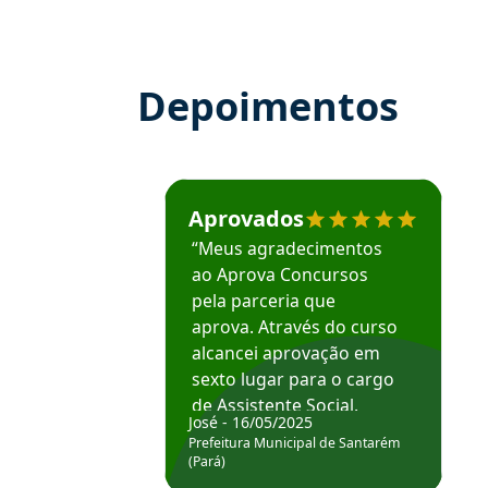
Depoimentos
Estudante José recomenda o Aprova Concu
Aprovados
“Meus agradecimentos
ao Aprova Concursos
pela parceria que
aprova. Através do curso
alcancei aprovação em
sexto lugar para o cargo
de Assistente Social.
José - 16/05/2025
Hoje estou atuando na
Prefeitura Municipal de Santarém
Prefeitura de Santarém.
(Pará)
Obrigado ao professores