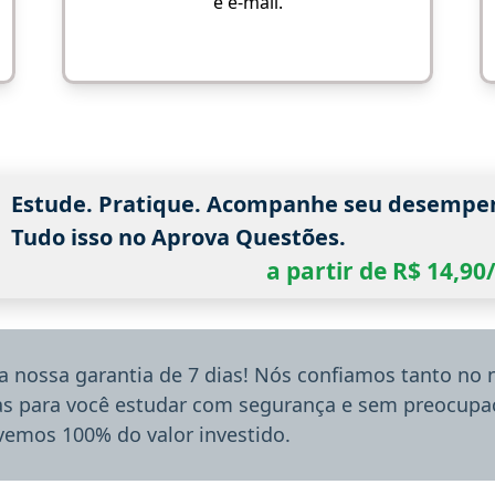
e e-mail.
Estude. Pratique. Acompanhe seu desempe
Tudo isso no Aprova Questões.
a partir de R$ 14,9
a nossa garantia de 7 dias! Nós confiamos tanto no
ias para você estudar com segurança e sem preocupaç
lvemos 100% do valor investido.