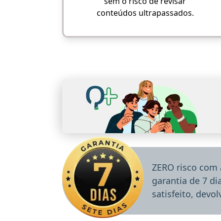
sem o risco de revisar
conteúdos ultrapassados.
ZERO risco com 
garantia de 7 d
satisfeito, devo