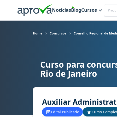
Buscar
Notícias
Blog
Cursos
Home
Concursos
Conselho Regional de Medic
Curso para concur
Curso para concurso CRMV RJ - Conselho Regiona
Rio de Janeiro
Auxiliar Administrat
Edital Publicado
Curso Comple