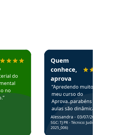
menda o Aprova Concursos em depoimento
Estudante Alessandra recomenda o Aprova 
Quem
o
conhece,
erial do
aprova
amental
“Apredendo muito no
so no
meu curso do
.”
Aprova..parabéns pelas
aulas são dinâmicas e
me ajudam a entender
Alessandra - 03/07/2025
melhor os assuntos.”
SGC: TJ PR - Técnico: Judiciário (Edital
2025_006)