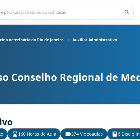
ina Veterinária do Rio de Janeiro
Auxiliar Administrativo
so Conselho Regional de Med
l de Medicina Veterinária do Rio de Janeiro cargo Auxiliar Adminis
ivo
to
160 Horas de Aula
374 Videoaulas
6 Discipli