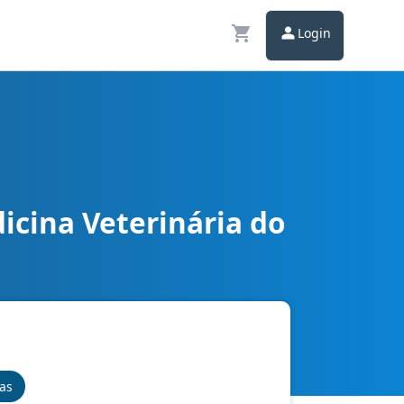
Login
icina Veterinária do
trativo
nas