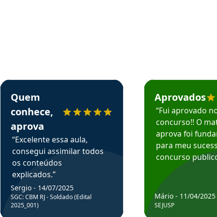
rsos em depoimento
Estudante Sergio recomenda o Aprova Concursos em depoimento
Estudante Mário reco
Quem
Aprovados
conhece,
“Fui aprovado n
concurso!! O mat
aprova
aprova foi fund
“Excelente essa aula,
para meu suces
consegui assimilar todos
concurso publico
os conteúdos
explicados.”
Sergio - 14/07/2025
Mário - 11/04/2025
SGC: CBM RJ - Soldado (Edital
2025_001)
SEJUSP