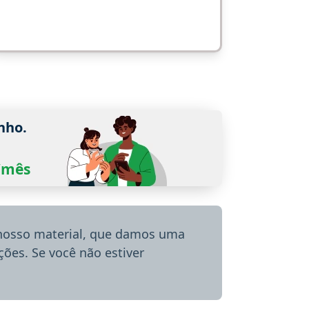
nho.
0/mês
 nosso material, que damos uma
ões. Se você não estiver