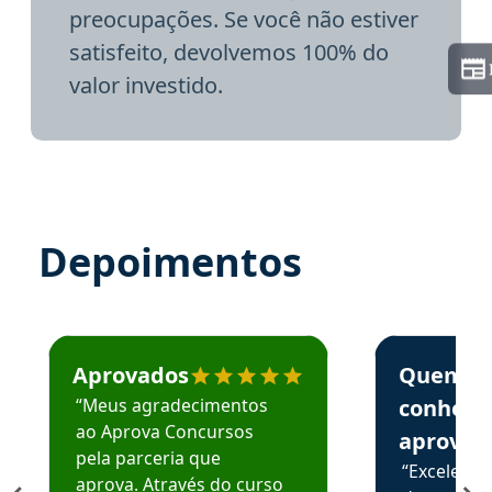
preocupações. Se você não estiver
satisfeito, devolvemos 100% do
valor investido.
Depoimentos
Estudante José recomenda o Aprova Concursos em depoime
Estudante Elai
Aprovados
Quem
“Meus agradecimentos
conhece
ao Aprova Concursos
aprova
pela parceria que
“Excelente
aprova. Através do curso