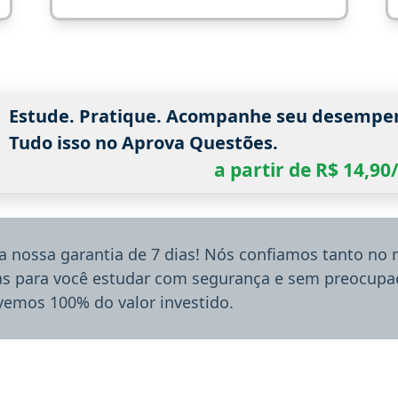
Estude. Pratique. Acompanhe seu desempe
Tudo isso no Aprova Questões.
a partir de R$ 14,9
a nossa garantia de 7 dias! Nós confiamos tanto no
ias para você estudar com segurança e sem preocupaç
lvemos 100% do valor investido.