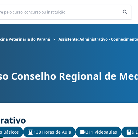
cina Veterinária do Paraná
Assistente: Administrativo - Conhecimento
so Conselho Regional de Med
al de Medicina Veterinária do Paraná cargo Assistente: Administr
rativo
s Básicos
138 Horas de Aula
311 Videoaulas
9 D