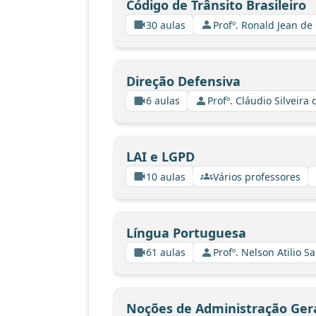
Código de Trânsito Brasileiro
30 aulas
Profº. Ronald Jean de
Direção Defensiva
6 aulas
Profº. Cláudio Silveir
LAI e LGPD
10 aulas
Vários professores
Língua Portuguesa
61 aulas
Profº. Nelson Atilio Sa
Noções de Administração Ger