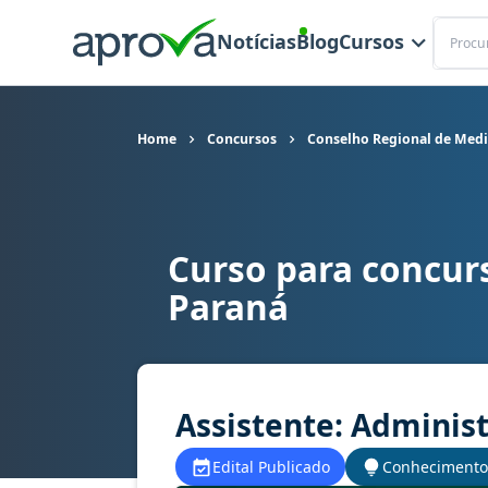
Buscar
Notícias
Blog
Cursos
Home
Concursos
Conselho Regional de Medi
Curso para concur
Curso para concurso CRMV PR - Conselho Region
Paraná
Assistente: Administ
Edital Publicado
Conhecimento