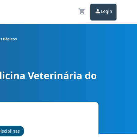
Login
s Básicos
icina Veterinária do
ativo - Conhecimentos Básicos
isciplinas