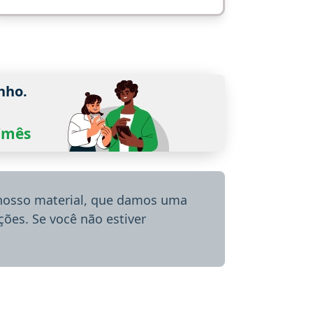
nho.
0/mês
 nosso material, que damos uma
ões. Se você não estiver