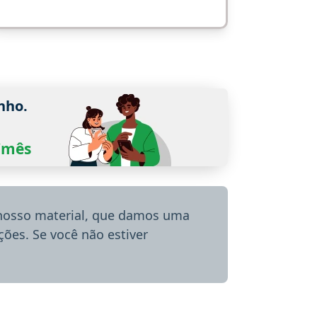
nho.
0/mês
 nosso material, que damos uma
ões. Se você não estiver