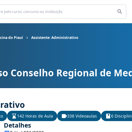
cina do Piauí
Assistente: Administrativo
so Conselho Regional de Med
 de Medicina do Piauí cargo Assistente: Administrativo
rativo
to
142 Horas de Aula
338 Videoaulas
6 Discipli
Detalhes