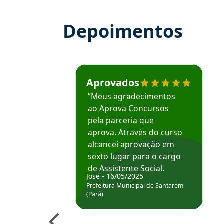
Depoimentos
Estudante José recomenda o Aprova Concu
Aprovados
“Meus agradecimentos
ao Aprova Concursos
pela parceria que
aprova. Através do curso
alcancei aprovação em
sexto lugar para o cargo
de Assistente Social.
José - 16/05/2025
Hoje estou atuando na
Prefeitura Municipal de Santarém
Prefeitura de Santarém.
(Pará)
Obrigado ao professores
e ao APROVA!”