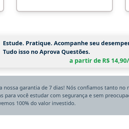
Estude. Pratique. Acompanhe seu desempe
Tudo isso no Aprova Questões.
a partir de R$ 14,9
a nossa garantia de 7 dias! Nós confiamos tanto no
ias para você estudar com segurança e sem preocupaç
lvemos 100% do valor investido.