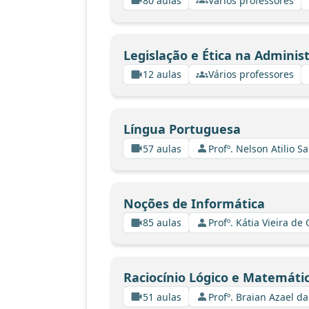
80 aulas
Vários professores
Legislação e Ética na Adminis
12 aulas
Vários professores
Língua Portuguesa
57 aulas
Profº. Nelson Atilio Sa
Noções de Informática
85 aulas
Profº. Kátia Vieira de
Raciocínio Lógico e Matemáti
51 aulas
Profº. Braian Azael da