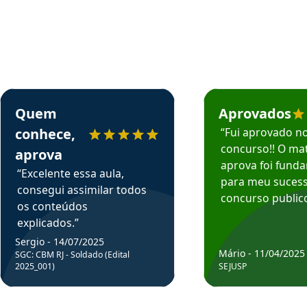
rsos em depoimento
Estudante Sergio recomenda o Aprova Concursos em depoimento
Estudante Mário reco
Quem
Aprovados
conhece,
“Fui aprovado n
concurso!! O mat
aprova
aprova foi fund
“Excelente essa aula,
para meu suces
consegui assimilar todos
concurso publico
os conteúdos
explicados.”
Sergio - 14/07/2025
Mário - 11/04/2025
SGC: CBM RJ - Soldado (Edital
2025_001)
SEJUSP