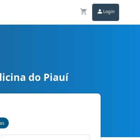
Login
icina do Piauí
nas