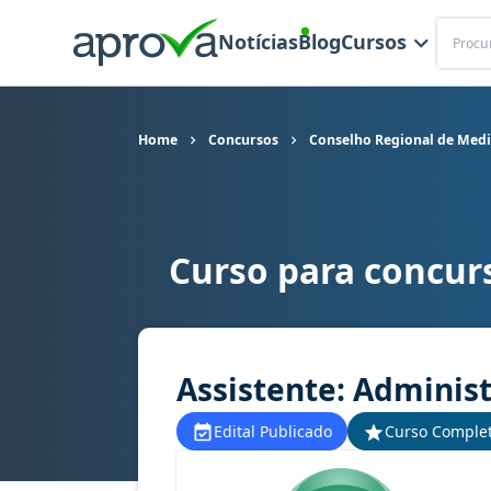
Buscar
Notícias
Blog
Cursos
Home
Concursos
Conselho Regional de Medi
Curso para concur
Curso para concurso CRM PI - Conselho Regional
Assistente: Administ
Edital Publicado
Curso Comple